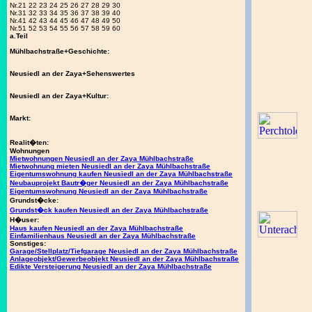
Nr.21 22 23 24 25 26 27 28 29 30
Nr.31 32 33 34 35 36 37 38 39 40
Nr.41 42 43 44 45 46 47 48 49 50
Nr.51 52 53 54 55 56 57 58 59 60
a.Teil
Mühlbachstraße+Geschichte:
Neusiedl an der Zaya+Sehenswertes
Neusiedl an der Zaya+Kultur:
Markt:
Realit�ten:
Wohnungen
Mietwohnungen Neusiedl an der Zaya Mühlbachstraße
Mietwohnung mieten Neusiedl an der Zaya Mühlbachstraße
Eigentumswohnung kaufen Neusiedl an der Zaya Mühlbachstraße
Neubauprojekt Bautr�ger Neusiedl an der Zaya Mühlbachstraße
Eigentumswohnung Neusiedl an der Zaya Mühlbachstraße
Grundst�cke:
Grundst�ck kaufen Neusiedl an der Zaya Mühlbachstraße
H�user:
Haus kaufen Neusiedl an der Zaya Mühlbachstraße
Einfamilienhaus Neusiedl an der Zaya Mühlbachstraße
Sonstiges:
Garage/Stellplatz/Tiefgarage Neusiedl an der Zaya Mühlbachstraße
Anlageobjekt/Gewerbeobjekt Neusiedl an der Zaya Mühlbachstraße
Edikte Versteigerung Neusiedl an der Zaya Mühlbachstraße