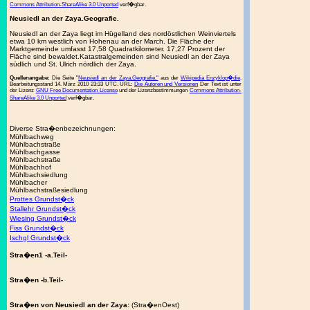
Commons Attribution-ShareAlike 3.0 Unported
verf�gbar.
Neusiedl an der Zaya.Geografie.
Neusiedl an der Zaya liegt im Hügelland des nordöstlichen Weinviertels
etwa 10 km westlich von Hohenau an der March. Die Fläche der
Marktgemeinde umfasst 17,58 Quadratkilometer. 17,27 Prozent der
Fläche sind bewaldet.Katastralgemeinden sind Neusiedl an der Zaya
südlich und St. Ulrich nördlich der Zaya.
Quellenangabe:
Die Seite "
Neusiedl an der Zaya.Geografie."
aus der
Wikipedia Enzyklop�die
.
Bearbeitungsstand 14. März 2010 23:33 UTC. URL:
Die Autoren und Versionen
Der Text ist unter
der Lizenz
GNU Free Documentation License
und der Lizenzbestimmungen
Commons Attribution-
ShareAlike 3.0 Unported
verf�gbar.
Diverse Stra�enbezeichnungen:
Mühlbachweg
Mühlbachstraße
Mühlbachgasse
Mühlbachstraße
Mühlbachhof
Mühlbachsiedlung
Mühlbacher
Mühlbachstraßesiedlung
Prottes Grundst�ck
Stallehr Grundst�ck
Wiesing Grundst�ck
Fiss Grundst�ck
Ischgl Grundst�ck
Stra�en1 -a.Teil-
Stra�en -b.Teil-
Stra�en von Neusiedl an der Zaya:
(Stra�enOest)