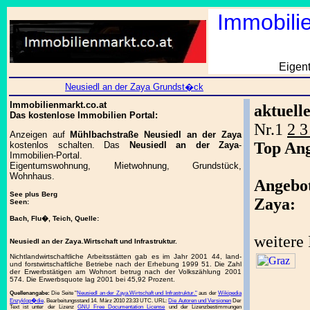
Immobili
Eigen
Neusiedl an der Zaya Grundst�ck
Immobilienmarkt.co.at
aktuell
Das kostenlose Immobilien Portal:
Nr.1
2 3
Anzeigen auf
Mühlbachstraße Neusiedl an der Zaya
Top Ang
kostenlos schalten. Das
Neusiedl an der Zaya
-
Immobilien-Portal.
Eigentumswohnung, Mietwohnung, Grundstück,
Wohnhaus.
Angebo
See plus Berg
Zaya:
Seen:
Bach, Flu�, Teich, Quelle:
weitere
Neusiedl an der Zaya.Wirtschaft und Infrastruktur.
Nichtlandwirtschaftliche Arbeitsstätten gab es im Jahr 2001 44, land-
und forstwirtschaftliche Betriebe nach der Erhebung 1999 51. Die Zahl
der Erwerbstätigen am Wohnort betrug nach der Volkszählung 2001
574. Die Erwerbsquote lag 2001 bei 45,92 Prozent.
Quellenangabe:
Die Seite "
Neusiedl an der Zaya.Wirtschaft und Infrastruktur."
aus der
Wikipedia
Enzyklop�die
. Bearbeitungsstand 14. März 2010 23:33 UTC. URL:
Die Autoren und Versionen
Der
Text ist unter der Lizenz
GNU Free Documentation License
und der Lizenzbestimmungen