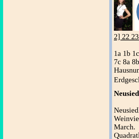
2] 22 23
1a 1b 1c
7c 8a 8b
Hausnum
Erdges
Neusied
Neusied
Weinvi
March.
Quadra