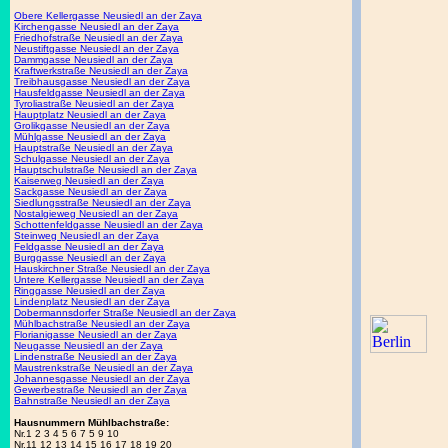
Obere Kellergasse Neusiedl an der Zaya
Kirchengasse Neusiedl an der Zaya
Friedhofstraße Neusiedl an der Zaya
Neustiftgasse Neusiedl an der Zaya
Dammgasse Neusiedl an der Zaya
Kraftwerkstraße Neusiedl an der Zaya
Treibhausgasse Neusiedl an der Zaya
Hausfeldgasse Neusiedl an der Zaya
Tyroliastraße Neusiedl an der Zaya
Hauptplatz Neusiedl an der Zaya
Grolikgasse Neusiedl an der Zaya
Mühlgasse Neusiedl an der Zaya
Hauptstraße Neusiedl an der Zaya
Schulgasse Neusiedl an der Zaya
Hauptschulstraße Neusiedl an der Zaya
Kaiserweg Neusiedl an der Zaya
Sackgasse Neusiedl an der Zaya
Siedlungsstraße Neusiedl an der Zaya
Nostalgieweg Neusiedl an der Zaya
Schottenfeldgasse Neusiedl an der Zaya
Steinweg Neusiedl an der Zaya
Feldgasse Neusiedl an der Zaya
Burggasse Neusiedl an der Zaya
Hauskirchner Straße Neusiedl an der Zaya
Untere Kellergasse Neusiedl an der Zaya
Ringgasse Neusiedl an der Zaya
Lindenplatz Neusiedl an der Zaya
Dobermannsdorfer Straße Neusiedl an der Zaya
Mühlbachstraße Neusiedl an der Zaya
Florianigasse Neusiedl an der Zaya
Neugasse Neusiedl an der Zaya
Lindenstraße Neusiedl an der Zaya
Maustrenkstraße Neusiedl an der Zaya
Johannesgasse Neusiedl an der Zaya
Gewerbestraße Neusiedl an der Zaya
Bahnstraße Neusiedl an der Zaya
Hausnummern Mühlbachstraße:
Nr.1 2 3 4 5 6 7 5 9 10
Nr.11 12 13 14 15 16 17 18 19 20